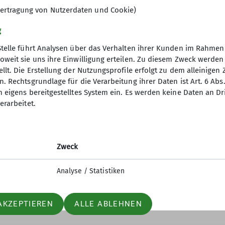
ertragung von Nutzerdaten und Cookie)
g
Stelle führt Analysen über das Verhalten ihrer Kunden im Rahmen
oweit sie uns ihre Einwilligung erteilen. Zu diesem Zweck werde
llt. Die Erstellung der Nutzungsprofile erfolgt zu dem alleinigen 
fReich
Niedersachsenhau
. Rechtsgrundlage für die Verarbeitung ihrer Daten ist Art. 6 Abs. 
n eigens bereitgestelltes System ein. Es werden keine Daten an D
nd Abo
Allgemeines
erarbeitet.
d Kontakt
Preise
n
Zweck
e
Analyse / Statistiken
AKZEPTIEREN
ALLE ABLEHNEN