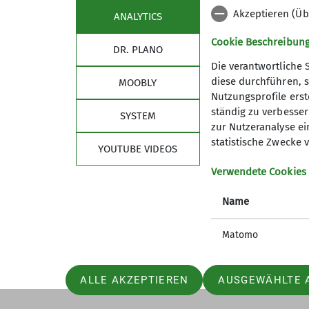
Akzeptieren (Üb
ANALYTICS
Cookie Beschreibun
DR. PLANO
Die verantwortliche 
diese durchführen, s
MOOBLY
Nutzungsprofile erste
Sektion
Grif
ständig zu verbessern
SYSTEM
zur Nutzeranalyse ei
Ansprechpartner
Preise u
statistische Zwecke v
YOUTUBE VIDEOS
Mitglied werden
Infos un
Kurse
Verwendete Cookies
Gutschei
Name
Angebot
Matomo
ALLE AKZEPTIEREN
AUSGEWÄHLTE 