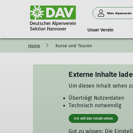
Mein.Alpenverein
Unser Verein
Home
Kurse und Touren
Bergsport
Klettern Indoor
Ansprechpartner
Bilanzierung der Sektion Hannover
Jugendgruppen
Klettern Outdoor
Mitteilungen
Klettersport
Kansteinhütte
Warteliste
Berg
M
Bergsteigergruppe Basislager
Kontaktformular
Newsletter
Kletterfrauen 40+
O
Junge Erwachsene im DAV
Vorstand
Gruppentermine
Kletter-Senioren
E
Externe Inhalte lad
Beauftragte
Monatsplan
Ste*nchen
Ehrenrat
Mitteilungsarchiv
Klettern Spezial
Um diesen Inhalt sehen z
Geschäftsstelle
Überträgt Nutzerdaten
GriffReich
Technisch notwendig
Webteam
Ich will den Inhalt sehen
Gut zu wissen: Die Einste