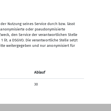
 der Nutzung seines Service durch bzw. lässt
n anonymisierte oder pseudonymisierte
Deutscher Alpenverein
Zweck, den Service der verantwortlichen Stelle
Sektion Hannover e.V.
s
1 lit. a DSGVO. Die verantwortliche Stelle setzt
ritte weitergegeben und nur anonymisiert für
Peiner Str. 28
30519 Hannover
Telefon +49511282131
Ablauf
Kontakt
30