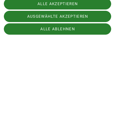
Generationen die Berge genießen können.
ALLE AKZEPTIEREN
Globale Verantwortung:
Der Klimawandel ist eine
globale Herausforderung. Der DAV will seinen
AUSGEWÄHLTE AKZEPTIEREN
Beitrag leisten, um die Erderwärmung zu
begrenzen und eine nachhaltige Zukunft zu
ALLE ABLEHNEN
gestalten.
Weitere Infos findest du
hier
.
Sektion
GriffReich