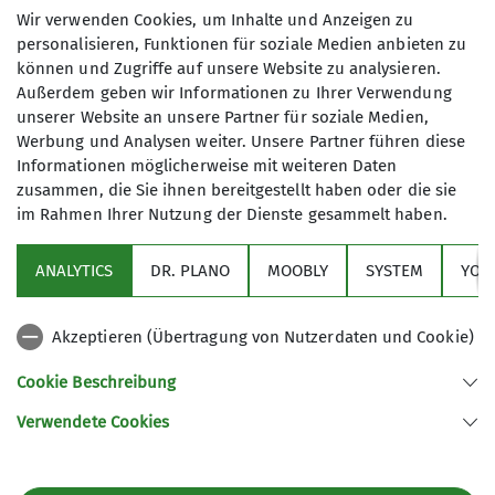
der Mitglieder für ein nachhaltiges Verhalten.
Wir verwenden Cookies, um Inhalte und Anzeigen zu
Kompensieren:
Unvermeidbare Emissionen
personalisieren, Funktionen für soziale Medien anbieten zu
gleicht der DAV durch Klimaschutzprojekte aus.
können und Zugriffe auf unsere Website zu analysieren.
Außerdem geben wir Informationen zu Ihrer Verwendung
Bewusstseinsbildung: Der DAV informiert seine
unserer Website an unsere Partner für soziale Medien,
Mitglieder und die Öffentlichkeit über die
Werbung und Analysen weiter. Unsere Partner führen diese
Auswirkungen des Klimawandels auf die Bergwelt
Informationen möglicherweise mit weiteren Daten
und motiviert zum Handeln.
zusammen, die Sie ihnen bereitgestellt haben oder die sie
Warum ist der Klimaschutz für den DAV so
im Rahmen Ihrer Nutzung der Dienste gesammelt haben.
wichtig?
Schutz der Bergwelt:
Die Alpen sind besonders
ANALYTICS
DR. PLANO
MOOBLY
SYSTEM
YOU
stark vom Klimawandel betroffen.
Gletscherschmelze, Permafrosttauen und extreme
Akzeptieren (Übertragung von Nutzerdaten und Cookie)
Wetterereignisse bedrohen die einzigartige Natur
und die Lebensräume vieler Arten.
Cookie Beschreibung
Sicherung des Bergsports:
Der Klimawandel
Verwendete Cookies
verändert die Bedingungen in den Bergen und
stellt den Bergsport vor neue Herausforderungen.
Der DAV setzt sich dafür ein, dass auch zukünftige