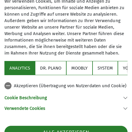
Wir verwenden Cookies, um Inhalte und Anzeigen zu
Pflichtfelder
personalisieren, Funktionen für soziale Medien anbieten zu
können und Zugriffe auf unsere Website zu analysieren.
Außerdem geben wir Informationen zu Ihrer Verwendung
unserer Website an unsere Partner für soziale Medien,
Werbung und Analysen weiter. Unsere Partner führen diese
Informationen möglicherweise mit weiteren Daten
zusammen, die Sie ihnen bereitgestellt haben oder die sie
im Rahmen Ihrer Nutzung der Dienste gesammelt haben.
Sektion
ANALYTICS
DR. PLANO
MOOBLY
SYSTEM
YOU
GriffReich
Akzeptieren (Übertragung von Nutzerdaten und Cookie)
Niedersachsenhaus
Cookie Beschreibung
Verwendete Cookies
Deutscher Alpenverein Sektion Hannover e.V.
Peiner Str. 28
30519 Hannover