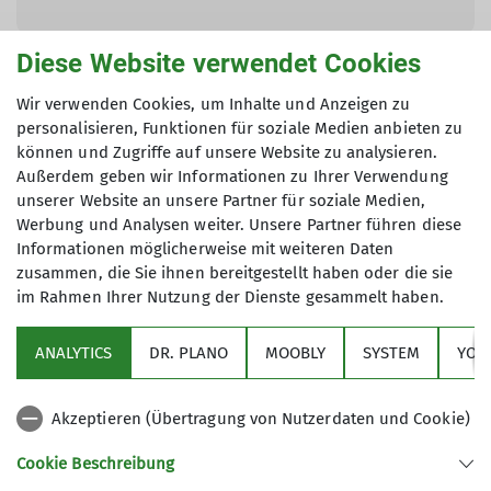
Lena Burandt (Jahrgang 1991) klettert nun schon
Diese Website verwendet Cookies
seit über 10 Jahren, am liebsten draußen. Im
Wir verwenden Cookies, um Inhalte und Anzeigen zu
Griffreich ist sie als Kletterbetreuerin und
personalisieren, Funktionen für soziale Medien anbieten zu
Routschenschrauberin tätig.
können und Zugriffe auf unsere Website zu analysieren.
Außerdem geben wir Informationen zu Ihrer Verwendung
unserer Website an unsere Partner für soziale Medien,
Werbung und Analysen weiter. Unsere Partner führen diese
Informationen möglicherweise mit weiteren Daten
zusammen, die Sie ihnen bereitgestellt haben oder die sie
im Rahmen Ihrer Nutzung der Dienste gesammelt haben.
Sektion
ANALYTICS
DR. PLANO
MOOBLY
SYSTEM
YOU
GriffReich
Akzeptieren (Übertragung von Nutzerdaten und Cookie)
Niedersachsenhaus
Cookie Beschreibung