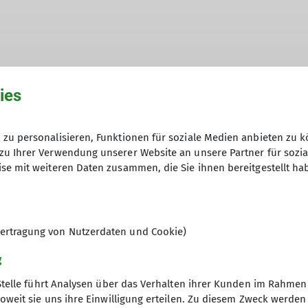
ies
 das erste Mal mit Freunden am Fels. Seitdem ist sie 
ichen Urlauben, unter anderem im österreichischen Ötzt
zu personalisieren, Funktionen für soziale Medien anbieten zu k
n lernte sie unterschiedliche Kletterstile und Geste
zu Ihrer Verwendung unserer Website an unsere Partner für sozi
llängenrouten. Im März 2016 absolvierte sie erfolgrei
se mit weiteren Daten zusammen, die Sie ihnen bereitgestellt ha
ort folgte.
ertragung von Nutzerdaten und Cookie)
g
Stelle führt Analysen über das Verhalten ihrer Kunden im Rahmen
oweit sie uns ihre Einwilligung erteilen. Zu diesem Zweck werde