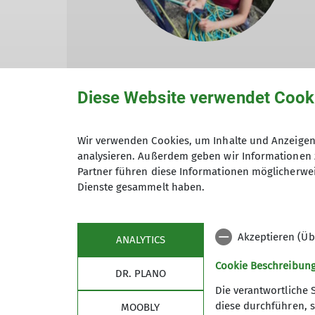
Diese Website verwendet Cook
Katharina Hehner (Jahrgang 1993) war 2010
in der Kletterhalle anzutreffen. In zahlre
Wir verwenden Cookies, um Inhalte und Anzeigen 
Südfrankreich und im Setesdal in Norwege
analysieren. Außerdem geben wir Informationen 
sammelte sie erste Erfahrungen mit Mehrsei
Partner führen diese Informationen möglicherwei
worauf im Jahr 2018 der Trainer C Breitensp
Dienste gesammelt haben.
Akzeptieren (Üb
ANALYTICS
Cookie Beschreibun
DR. PLANO
Die verantwortliche 
diese durchführen, s
MOOBLY