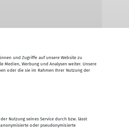
so oft wie möglich im heimischen Ith und
al, in der fränkischen Schweiz,
önnen und Zugriffe auf unsere Website zu
insarten kennen und lieben. Außerdem
ale Medien, Werbung und Analysen weiter. Unsere
ch die Ausbildung zur Kletterbetreuerin,
ben oder die sie im Rahmen Ihrer Nutzung der
 der Nutzung seines Service durch bzw. lässt
n anonymisierte oder pseudonymisierte
Deutscher Alpenverein