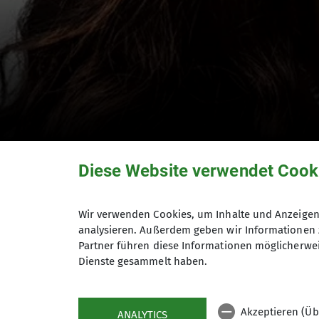
EOFT - European O
Diese Website verwendet Cook
Wir verwenden Cookies, um Inhalte und Anzeigen 
analysieren. Außerdem geben wir Informationen 
26.01.2025
Partner führen diese Informationen möglicherwei
Dienste gesammelt haben.
News Archiv
Akzeptieren (Üb
Sonntag, 26.01.2025 15:00 & 19:00 Uhr,
ANALYTICS