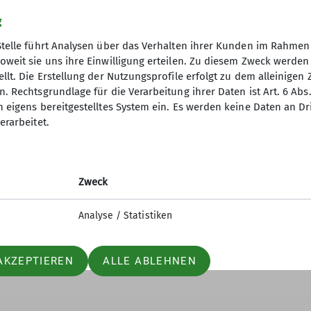
g
Stelle führt Analysen über das Verhalten ihrer Kunden im Rahmen
oweit sie uns ihre Einwilligung erteilen. Zu diesem Zweck werde
llt. Die Erstellung der Nutzungsprofile erfolgt zu dem alleinigen 
. Rechtsgrundlage für die Verarbeitung ihrer Daten ist Art. 6 Abs. 
erlebst du die Welt von ihrer
n eigens bereitgestelltes System ein. Es werden keine Daten an D
 man dafür weniger, als man denkt:
erarbeitet.
 Mountainbike oder sechs gebrauchte
e Floßfahrt in Schweden…
in winziges Glöckchen am Rucksack
terschied macht, und auf welche
Zweck
rlassen kannst – all das erfährst du
Analyse / Statistiken
AKZEPTIEREN
ALLE ABLEHNEN