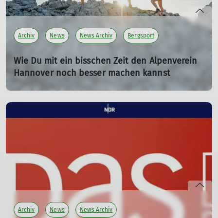
Archiv
News
News Archiv
Bergsport
Wie Du mit ein bisschen Zeit den Alpenverein
Hannover noch besser machen kannst
Offene Ehrenamtspositionen
03.02.2026
Stell dir vor, du stehst auf einem Gipfel. Die Luft ist klar,
der Blick reicht weit und in dir breitet sich dieses gute
Gefühl aus: Hier bin ich richtig. Ganz ähnlich fühlt es sich
an, wenn du dich im Alpenverein Hannover ehrenamtlich
engagierst. Nur dass du hier nicht allein unterwegs bist,
sondern Teil eines Teams, das gemeinsam etwas bewegt.
Du musst dafür übrigens kein Bergprofi sein. Neugier,
Lust auf Gemeinschaft und Freude daran, Dinge
mitzugestalten reichen völlig aus.
Archiv
News
News Archiv
Was viele nicht sehen: Hinter der Kletterhalle, den